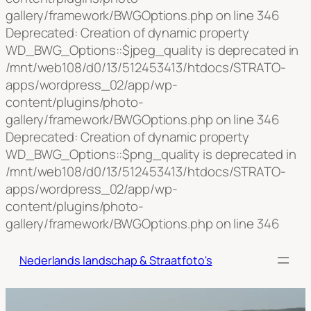
gallery/framework/BWGOptions.php on line 346
Deprecated: Creation of dynamic property
WD_BWG_Options::$jpeg_quality is deprecated in
/mnt/web108/d0/13/512453413/htdocs/STRATO-
apps/wordpress_02/app/wp-
content/plugins/photo-
gallery/framework/BWGOptions.php on line 346
Deprecated: Creation of dynamic property
WD_BWG_Options::$png_quality is deprecated in
/mnt/web108/d0/13/512453413/htdocs/STRATO-
apps/wordpress_02/app/wp-
content/plugins/photo-
Ga
gallery/framework/BWGOptions.php on line 346
naar
de
Nederlands landschap & Straatfoto's
inho